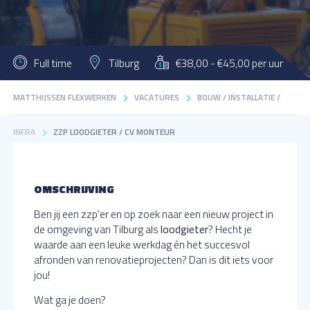
Full time
Tilburg
€38,00 - €45,00 per uur
MATTHIJSSEN FLEXWERKEN
VACATURES
BOUW / INSTALLATIE /
INFRA
ZZP LOODGIETER / CV MONTEUR
OMSCHRIJVING
Ben jij een zzp'er en op zoek naar een nieuw project in
de omgeving van Tilburg als
loodgieter
? Hecht je
waarde aan een leuke werkdag én het succesvol
afronden van renovatieprojecten? Dan is dit iets voor
jou!
Wat ga je doen?