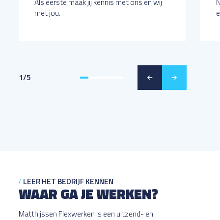
Als eerste maak jij kennis met ons en wij
N
met jou.
e
1
/
5
LEER HET BEDRIJF KENNEN
WAAR GA JE WERKEN?
Matthijssen Flexwerken is een uitzend- en