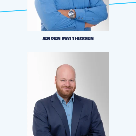
STUUR EEN E-MAIL
JEROEN MATTHIJSSEN