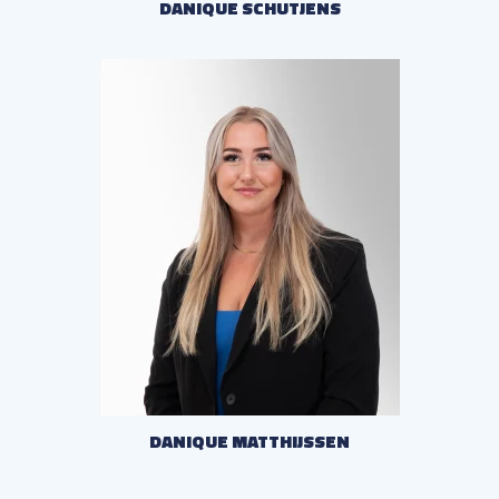
STUUR EEN E-MAIL
DANIQUE SCHUTJENS
STUUR EEN E-MAIL
DANIQUE MATTHIJSSEN