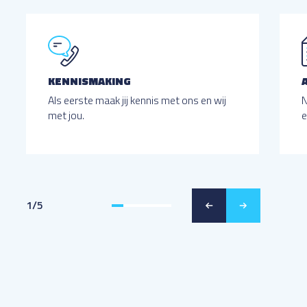
KENNISMAKING
Als eerste maak jij kennis met ons en wij
N
met jou.
e
1
/
5