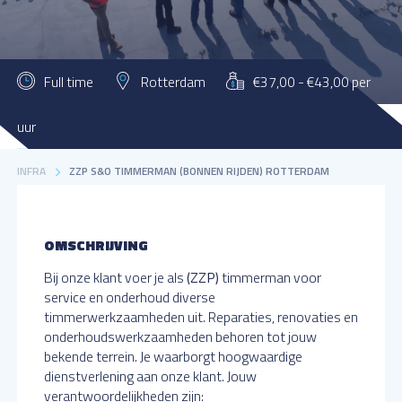
Full time
Rotterdam
€37,00 - €43,00 per
uur
MATTHIJSSEN FLEXWERKEN
VACATURES
BOUW / INSTALLATIE /
INFRA
ZZP S&O TIMMERMAN (BONNEN RIJDEN) ROTTERDAM
OMSCHRIJVING
Bij onze klant voer je als
(ZZP)
timmerman voor
service en onderhoud diverse
timmerwerkzaamheden uit. Reparaties, renovaties en
onderhoudswerkzaamheden behoren tot jouw
bekende terrein. Je waarborgt hoogwaardige
dienstverlening aan onze klant. Jouw
verantwoordelijkheden zijn: