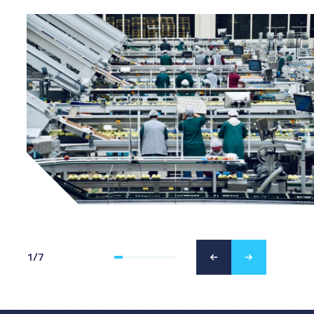
1
/
7