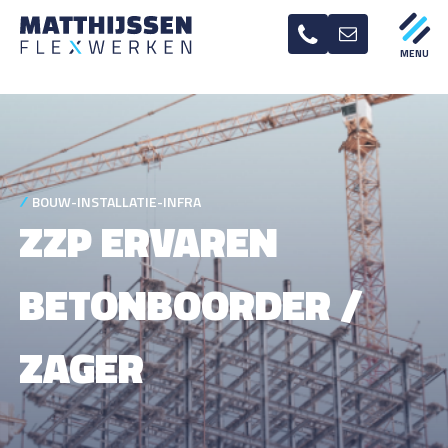
BOUW-INSTALLATIE-INFRA
ZZP ERVAREN
BETONBOORDER /
ZAGER