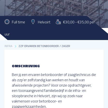
Full time
Helvoirt
€30,00 - €35,00 per
uur
MATTHIJSSEN FLEXWERKEN
VACATURES
BOUW / INSTALLATIE /
INFRA
ZZP ERVAREN BETONBOORDER / ZAGER
OMSCHRIJVING
Ben jij een ervaren betonboorder of zaagtechnicus die
als zzp’er zelfstandig kan werken en houdt van
afwisselende projecten? Voor onze opdrachtgever,
een toonaangevend familiebedrijf in de infra- en
sloopbranche in Helvoirt, zijn wij op zoek naar
vakmensen voor betonboor- en
zaagwerkzaamheden.