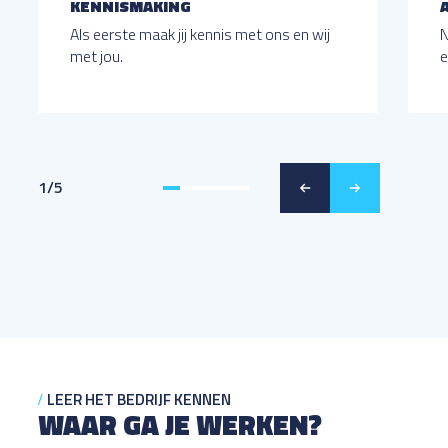
KENNISMAKING
Als eerste maak jij kennis met ons en wij
N
met jou.
e
1
/
5
LEER HET BEDRIJF KENNEN
WAAR GA JE WERKEN?