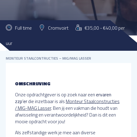
Full time
Cromvoirt
€35,00 - €40,00 per
uur
MATTHIJSSEN FLEXWERKEN
VACATURES
TECHNIEK
ZZP
MONTEUR STAALCONTRUCTIES – MIG/MAG LASSER
OMSCHRIJVING
Onze opdrachtgever is op zoek naar een
ervaren
zzp’er
die inzetbaar is als
Monteur Staalconstructies
/ MIG-MAG Lasser
. Ben jij een vakman die houdt van
afwisseling en verantwoordelijkheid? Dan is dit een
mooie opdracht voor jou!
Als zelfstandige werk je mee aan diverse