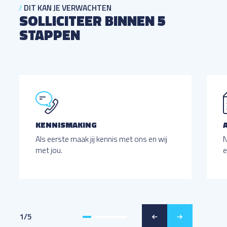
DIT KAN JE VERWACHTEN
SOLLICITEER BINNEN 5
STAPPEN
KENNISMAKING
Als eerste maak jij kennis met ons en wij
N
met jou.
e
1
/
5