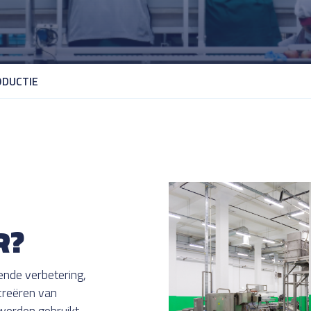
ODUCTIE
R?
ende verbetering,
 creëren van
worden gebruikt,