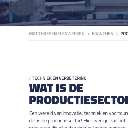
MATTHIJSSEN FLEXWERKEN
BRANCHES
PR
TECHNIEK EN VERBETERING
WAT IS DE
PRODUCTIESECTO
Een wereld van innovatie, techniek en voortdur
dat is de productiesector! Hier werk je aan het
producten die elke dag door miljoenen mensen 