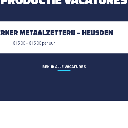
KER METAALZETTERIJ – HEUSDEN
€15,00 - €16,00 per uur
BEKIJK ALLE VACATURES